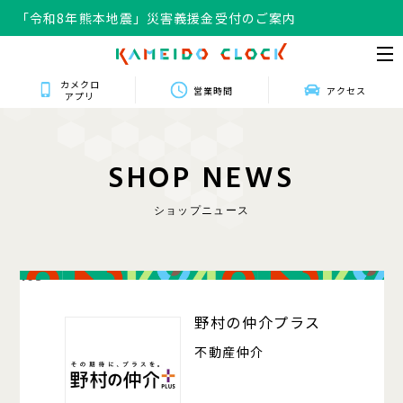
「令和8年熊本地震」災害義援金受付のご案内
カメクロ
営業時間
アクセス
アプリ
S
H
O
P
N
E
W
S
ショップニュース
103
野村の仲介プラス
不動産仲介