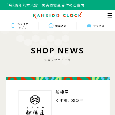
「令和8年熊本地震」災害義援金受付のご案内
カメクロ
営業時間
アクセス
アプリ
S
H
O
P
N
E
W
S
ショップニュース
106
船橋屋
くず餅、和菓子