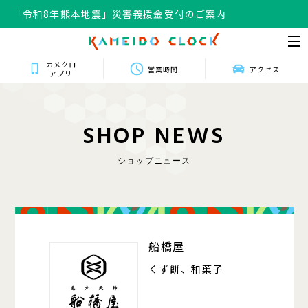
「令和8年熊本地震」災害義援金受付のご案内
カメクロ
営業時間
アクセス
アプリ
S
H
O
P
N
E
W
S
ショップニュース
106
船橋屋
くず餅、和菓子