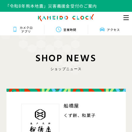
「令和8年熊本地震」災害義援金受付のご案内
カメクロ
営業時間
アクセス
アプリ
S
H
O
P
N
E
W
S
ショップニュース
106
船橋屋
くず餅、和菓子