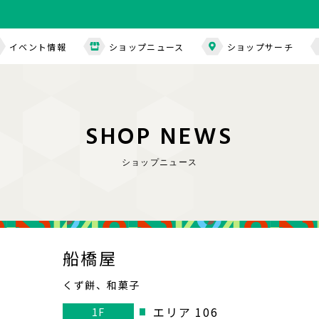
イベント情報
ショップニュース
ショップサーチ
S
H
O
P
N
E
W
S
ショップニュース
船橋屋
くず餅、和菓子
エリア 106
1F