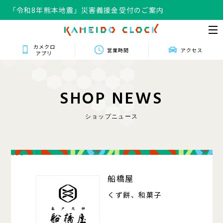
「令和8年熊本地震」災害義援金受付のご案内
カメクロ
営業時間
アクセス
アプリ
S
H
O
P
N
E
W
S
ショップニュース
106
船橋屋
くず餅、和菓子