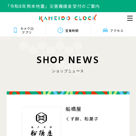
「令和8年熊本地震」災害義援金受付のご案内
カメクロ
営業時間
アクセス
アプリ
S
H
O
P
N
E
W
S
ショップニュース
106
船橋屋
くず餅、和菓子