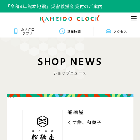
「令和8年熊本地震」災害義援金受付のご案内
カメクロ
営業時間
アクセス
アプリ
S
H
O
P
N
E
W
S
ショップニュース
106
船橋屋
くず餅、和菓子