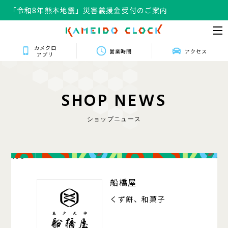
「令和8年熊本地震」災害義援金受付のご案内
カメクロ
営業時間
アクセス
アプリ
S
H
O
P
N
E
W
S
ショップニュース
106
船橋屋
くず餅、和菓子