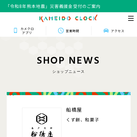
「令和8年熊本地震」災害義援金受付のご案内
カメクロ
営業時間
アクセス
アプリ
S
H
O
P
N
E
W
S
ショップニュース
106
船橋屋
くず餅、和菓子