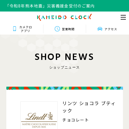
「令和8年熊本地震」災害義援金受付のご案内
カメクロ
営業時間
アクセス
アプリ
S
H
O
P
N
E
W
S
ショップニュース
114
リンツ ショコラ ブティ
ック
チョコレート