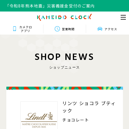
「令和8年熊本地震」災害義援金受付のご案内
カメクロ
営業時間
アクセス
アプリ
S
H
O
P
N
E
W
S
ショップニュース
114
リンツ ショコラ ブティ
ック
チョコレート