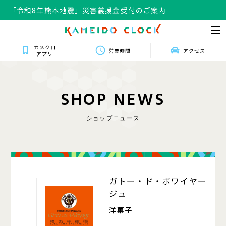
「令和8年熊本地震」災害義援金受付のご案内
カメクロ
営業時間
アクセス
アプリ
S
H
O
P
N
E
W
S
ショップニュース
016
ガトー・ド・ボワイヤー
ジュ
洋菓子