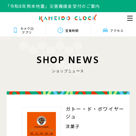
「令和8年熊本地震」災害義援金受付のご案内
カメクロ
営業時間
アクセス
アプリ
S
H
O
P
N
E
W
S
ショップニュース
016
ガトー・ド・ボワイヤー
ジュ
洋菓子