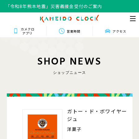
「令和8年熊本地震」災害義援金受付のご案内
カメクロ
営業時間
アクセス
アプリ
S
H
O
P
N
E
W
S
ショップニュース
016
ガトー・ド・ボワイヤー
ジュ
洋菓子