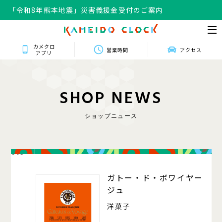
「令和8年熊本地震」災害義援金受付のご案内
カメクロ
営業時間
アクセス
アプリ
S
H
O
P
N
E
W
S
ショップニュース
016
ガトー・ド・ボワイヤー
ジュ
洋菓子