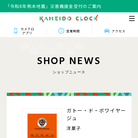
「令和8年熊本地震」災害義援金受付のご案内
カメクロ
営業時間
アクセス
アプリ
S
H
O
P
N
E
W
S
ショップニュース
016
ガトー・ド・ボワイヤー
ジュ
洋菓子