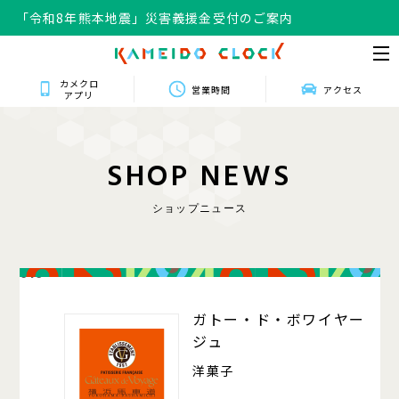
「令和8年熊本地震」災害義援金受付のご案内
カメクロ
営業時間
アクセス
アプリ
S
H
O
P
N
E
W
S
ショップニュース
016
ガトー・ド・ボワイヤー
ジュ
洋菓子