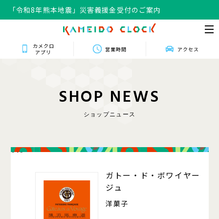
「令和8年熊本地震」災害義援金受付のご案内
カメクロ
営業時間
アクセス
アプリ
S
H
O
P
N
E
W
S
ショップニュース
016
ガトー・ド・ボワイヤー
ジュ
洋菓子