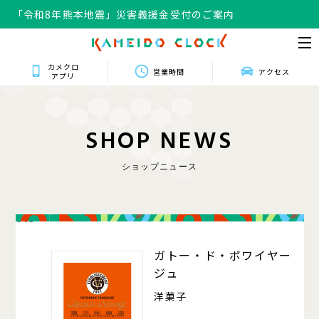
「令和8年熊本地震」災害義援金受付のご案内
カメクロ
営業時間
アクセス
アプリ
S
H
O
P
N
E
W
S
ショップニュース
016
ガトー・ド・ボワイヤー
ジュ
洋菓子