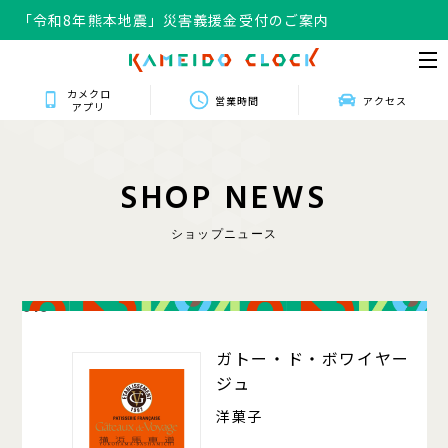
「令和8年熊本地震」災害義援金受付のご案内
「令和8年熊本地震」災害義援金受付のご案内
カメクロ
営業時間
アクセス
アプリ
S
H
O
P
N
E
W
S
ショップニュース
016
ガトー・ド・ボワイヤー
ジュ
洋菓子