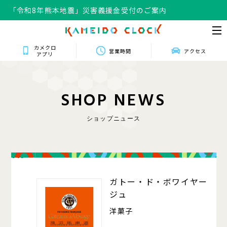
「令和8年熊本地震」災害義援金受付のご案内
カメクロ
営業時間
アクセス
アプリ
S
H
O
P
N
E
W
S
ショップニュース
016
ガトー・ド・ボワイヤー
ジュ
洋菓子