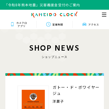
「令和8年熊本地震」災害義援金受付のご案内
カメクロ
営業時間
アクセス
アプリ
S
H
O
P
N
E
W
S
ショップニュース
016
ガトー・ド・ボワイヤー
ジュ
洋菓子