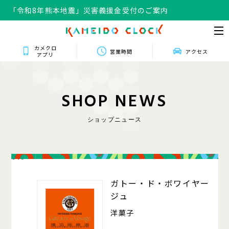
「令和8年熊本地震」災害義援金受付のご案内
カメクロ
営業時間
アクセス
アプリ
S
H
O
P
N
E
W
S
ショップニュース
016
ガトー・ド・ボワイヤー
ジュ
洋菓子