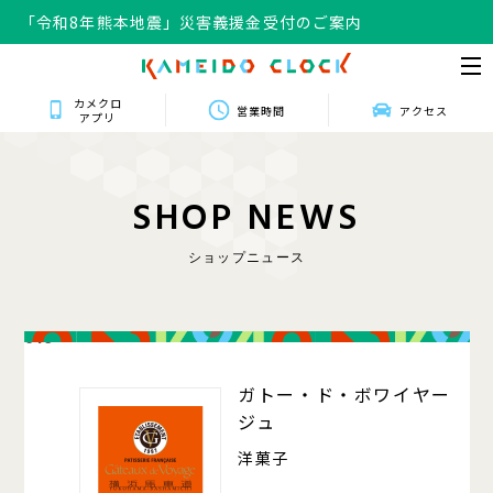
「令和8年熊本地震」災害義援金受付のご案内
カメクロ
営業時間
アクセス
アプリ
S
H
O
P
N
E
W
S
ショップニュース
016
ガトー・ド・ボワイヤー
ジュ
洋菓子