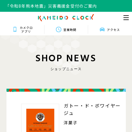
「令和8年熊本地震」災害義援金受付のご案内
カメクロ
営業時間
アクセス
アプリ
S
H
O
P
N
E
W
S
ショップニュース
016
ガトー・ド・ボワイヤー
ジュ
洋菓子