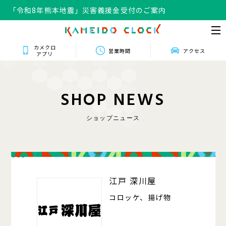
「令和8年熊本地震」災害義援金受付のご案内
カメクロ
営業時間
アクセス
アプリ
S
H
O
P
N
E
W
S
ショップニュース
003
江戸 深川屋
コロッケ、揚げ物