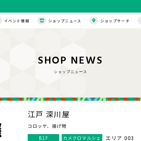
イベント情報
ショップニュース
ショップサーチ
S
H
O
P
N
E
W
S
ショップニュース
江戸 深川屋
コロッケ、揚げ物
エリア 003
B1F
カメクロマルシェ