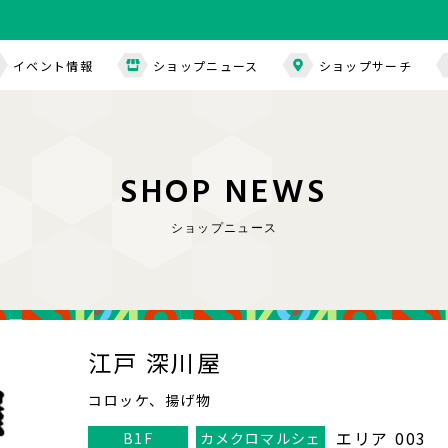
イベント情報
ショップニュース
ショップサーチ
S
H
O
P
N
E
W
S
ショップニュース
江戸 深川屋
コロッケ、揚げ物
エリア 003
B1F
カメクロマルシェ