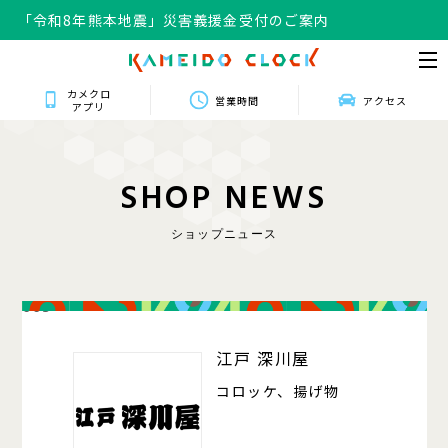
「令和8年熊本地震」災害義援金受付のご案内
カメクロ
営業時間
アクセス
アプリ
S
H
O
P
N
E
W
S
ショップニュース
003
江戸 深川屋
コロッケ、揚げ物