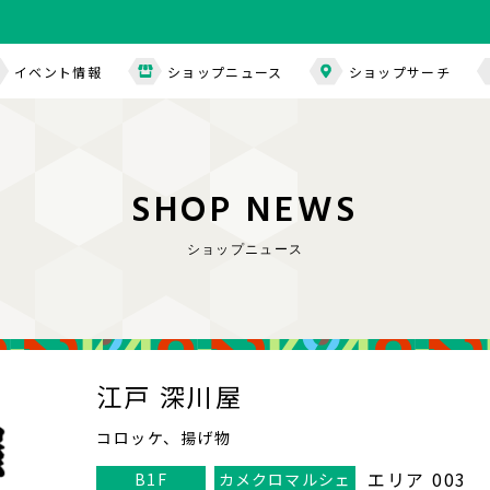
イベント情報
ショップニュース
ショップサーチ
S
H
O
P
N
E
W
S
ショップニュース
江戸 深川屋
コロッケ、揚げ物
エリア 003
B1F
カメクロマルシェ