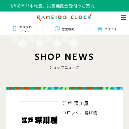
「令和8年熊本地震」災害義援金受付のご案内
カメクロ
営業時間
アクセス
アプリ
S
H
O
P
N
E
W
S
ショップニュース
003
江戸 深川屋
コロッケ、揚げ物