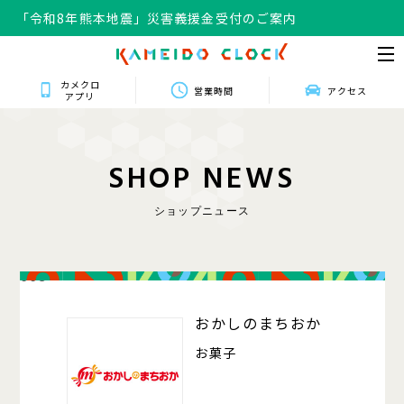
「令和8年熊本地震」災害義援金受付のご案内
カメクロ
営業時間
アクセス
アプリ
S
H
O
P
N
E
W
S
ショップニュース
008
おかしのまちおか
お菓子