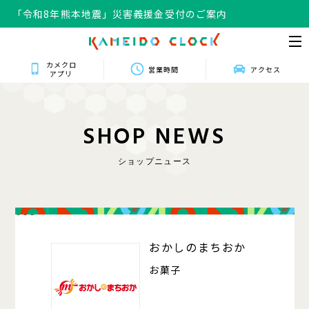
「令和8年熊本地震」災害義援金受付のご案内
カメクロ
営業時間
アクセス
アプリ
S
H
O
P
N
E
W
S
ショップニュース
008
おかしのまちおか
お菓子