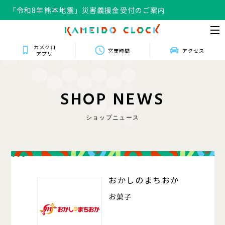
「令和8年熊本地震」災害義援金受付のご案内
カメクロ
営業時間
アクセス
アプリ
S
H
O
P
N
E
W
S
ショップニュース
008
おかしのまちおか
お菓子