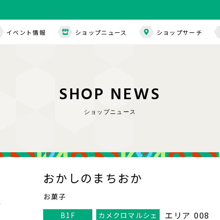
イベント情報
ショップニュース
ショップサーチ
S
H
O
P
N
E
W
S
ショップニュース
おかしのまちおか
お菓子
エリア 008
B1F
カメクロマルシェ