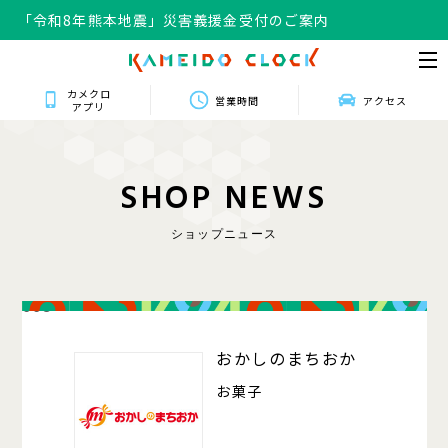
「令和8年熊本地震」災害義援金受付のご案内
カメクロ
営業時間
アクセス
アプリ
S
H
O
P
N
E
W
S
ショップニュース
008
おかしのまちおか
お菓子