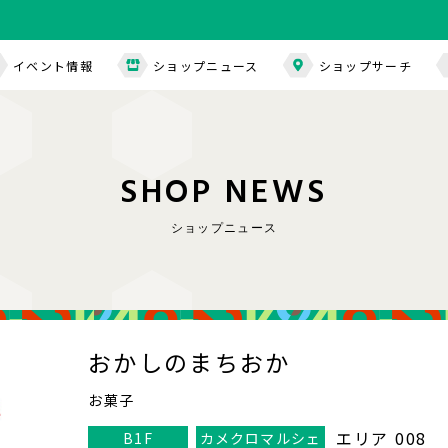
イベント情報
ショップニュース
ショップサーチ
S
H
O
P
N
E
W
S
ショップニュース
おかしのまちおか
お菓子
エリア 008
B1F
カメクロマルシェ