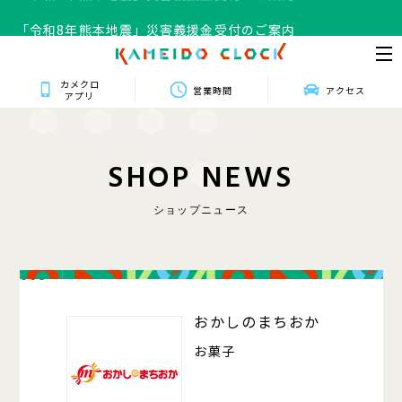
「令和8年熊本地震」災害義援金受付のご案内
カメクロ
営業時間
アクセス
アプリ
S
H
O
P
N
E
W
S
ショップニュース
008
おかしのまちおか
お菓子