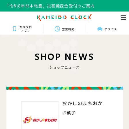
「令和8年熊本地震」災害義援金受付のご案内
カメクロ
営業時間
アクセス
アプリ
S
H
O
P
N
E
W
S
ショップニュース
008
おかしのまちおか
お菓子