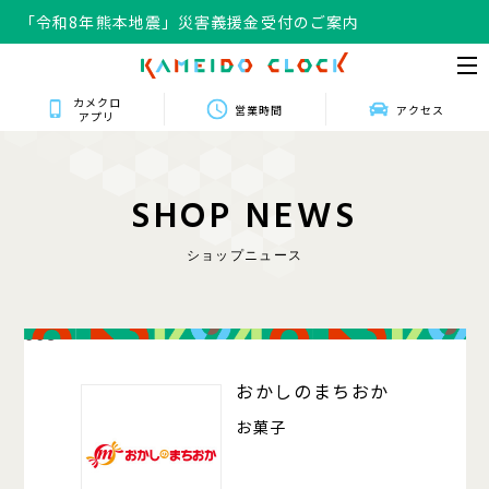
「令和8年熊本地震」災害義援金受付のご案内
カメクロ
営業時間
アクセス
アプリ
S
H
O
P
N
E
W
S
ショップニュース
008
おかしのまちおか
お菓子