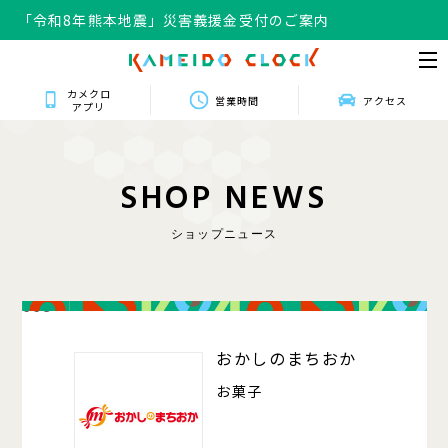
「令和8年熊本地震」災害義援金受付のご案内
カメクロ
営業時間
アクセス
アプリ
S
H
O
P
N
E
W
S
ショップニュース
008
おかしのまちおか
お菓子