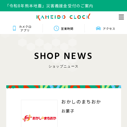
「令和8年熊本地震」災害義援金受付のご案内
カメクロ
営業時間
アクセス
アプリ
S
H
O
P
N
E
W
S
ショップニュース
008
おかしのまちおか
お菓子