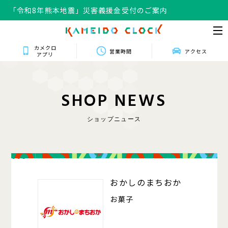
「令和8年熊本地震」災害義援金受付のご案内
カメクロ
営業時間
アクセス
アプリ
S
H
O
P
N
E
W
S
ショップニュース
008
おかしのまちおか
お菓子