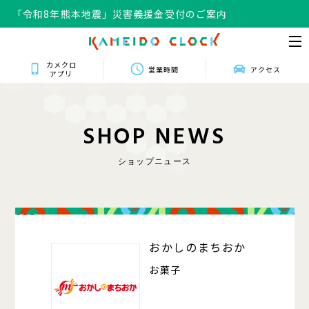
「令和8年熊本地震」災害義援金受付のご案内
カメクロ
営業時間
アクセス
アプリ
S
H
O
P
N
E
W
S
ショップニュース
008
おかしのまちおか
お菓子