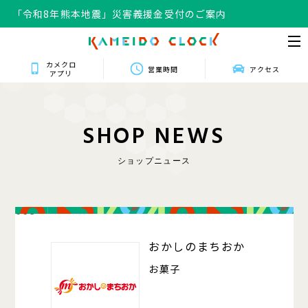
「令和8年熊本地震」災害義援金受付のご案内
カメクロ
営業時間
アクセス
アプリ
S
H
O
P
N
E
W
S
ショップニュース
008
おかしのまちおか
お菓子