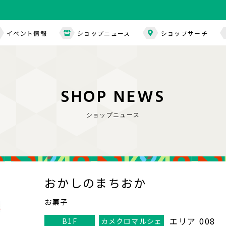
イベント情報
ショップニュース
ショップサーチ
S
H
O
P
N
E
W
S
ショップニュース
おかしのまちおか
お菓子
エリア 008
B1F
カメクロマルシェ