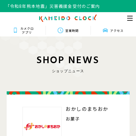
「令和8年熊本地震」災害義援金受付のご案内
カメクロ
営業時間
アクセス
アプリ
S
H
O
P
N
E
W
S
ショップニュース
008
おかしのまちおか
お菓子