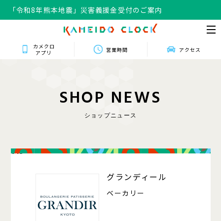
「令和8年熊本地震」災害義援金受付のご案内
カメクロ
営業時間
アクセス
アプリ
S
H
O
P
N
E
W
S
ショップニュース
013
グランディール
ベーカリー