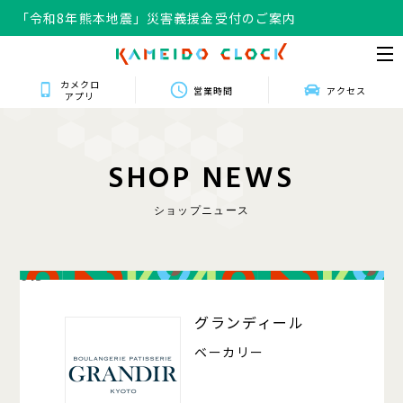
「令和8年熊本地震」災害義援金受付のご案内
カメクロ
営業時間
アクセス
アプリ
S
H
O
P
N
E
W
S
ショップニュース
013
グランディール
ベーカリー